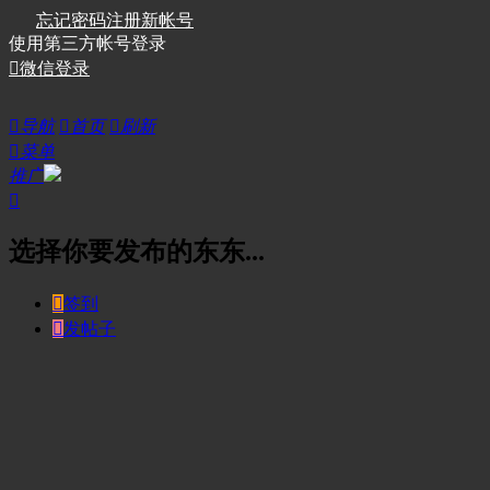
忘记密码
注册新帐号
使用第三方帐号登录

微信登录

导航

首页

刷新

菜单
推广

选择你要发布的东东...

签到

发帖子