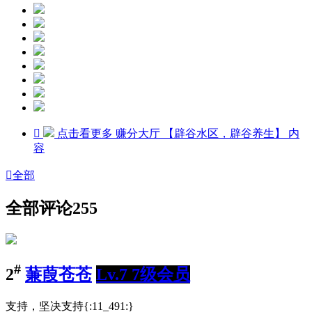

点击看更多
赚分大厅 【辟谷水区，辟谷养生】
内
容

全部
全部评论
255
#
2
蒹葭苍苍
Lv.7 7级会员
支持，坚决支持{:11_491:}