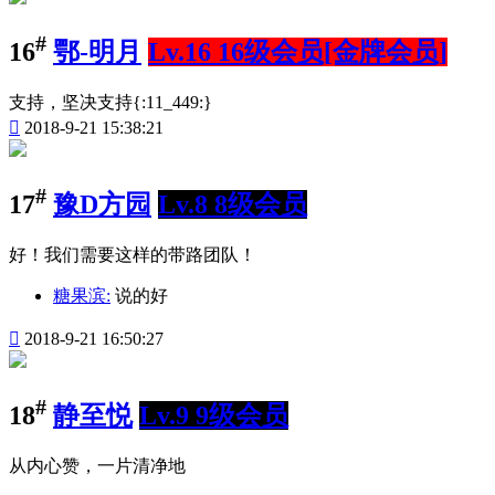
#
16
鄂-明月
Lv.16 16级会员[金牌会员]
支持，坚决支持{:11_449:}

2018-9-21 15:38:21
#
17
豫D方园
Lv.8 8级会员
好！我们需要这样的带路团队！
糖果滨:
说的好

2018-9-21 16:50:27
#
18
静至悦
Lv.9 9级会员
从内心赞，一片清净地