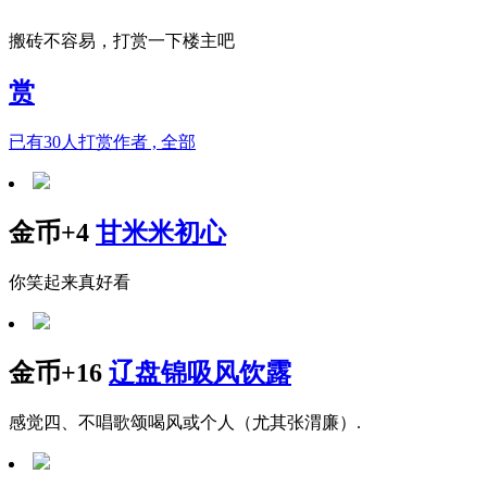
搬砖不容易，打赏一下楼主吧
赏
已有
30
人打赏作者 , 全部
金币+4
甘米米初心
你笑起来真好看
金币+16
辽盘锦吸风饮露
感觉四、不唱歌颂喝风或个人（尤其张渭廉）.