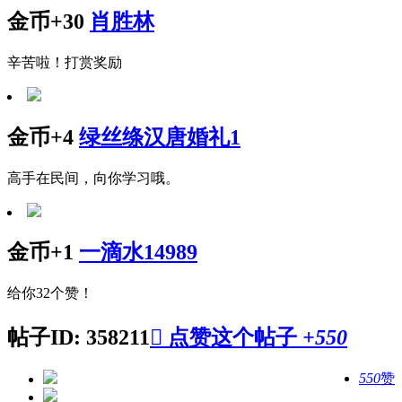
金币+30
肖胜林
辛苦啦！打赏奖励
金币+4
绿丝绦汉唐婚礼1
高手在民间，向你学习哦。
金币+1
一滴水14989
给你32个赞！
帖子ID: 358211

点赞这个帖子
+550
550
赞