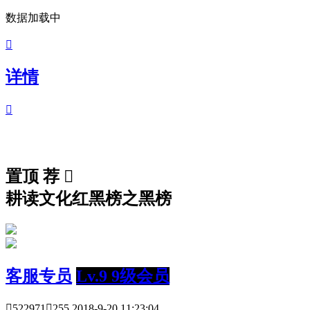
数据加载中

详情

置顶
荐

耕读文化红黑榜之黑榜
客服专员
Lv.9 9级会员

522971

255
2018-9-20 11:23:04