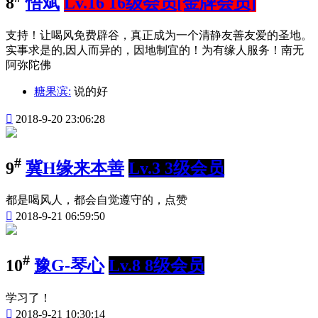
8
悟斌
Lv.16 16级会员[金牌会员]
支持！让喝风免费辟谷，真正成为一个清静友善友爱的圣地。
实事求是的,因人而异的，因地制宜的！为有缘人服务！南无
阿弥陀佛
糖果滨:
说的好

2018-9-20 23:06:28
#
9
冀H缘来本善
Lv.3 3级会员
都是喝风人，都会自觉遵守的，点赞

2018-9-21 06:59:50
#
10
豫G-琴心
Lv.8 8级会员
学习了！

2018-9-21 10:30:14