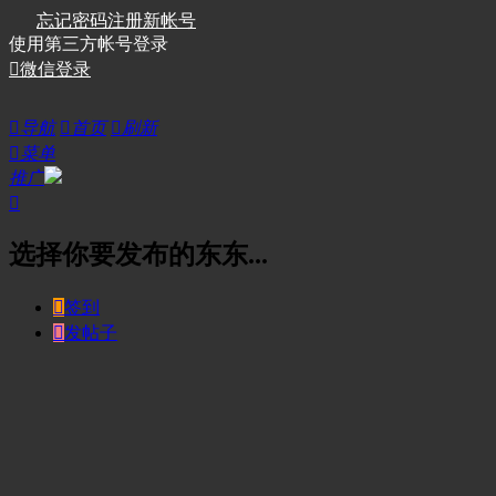
忘记密码
注册新帐号
使用第三方帐号登录

微信登录

导航

首页

刷新

菜单
推广

选择你要发布的东东...

签到

发帖子